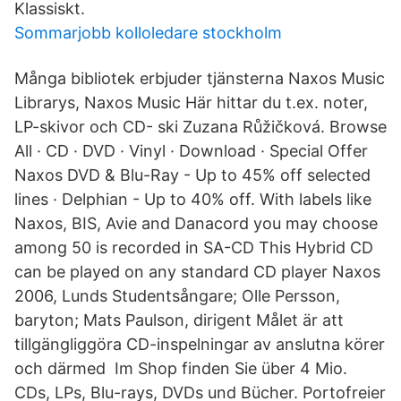
Klassiskt.
Sommarjobb kolloledare stockholm
Många bibliotek erbjuder tjänsterna Naxos Music
Librarys, Naxos Music Här hittar du t.ex. noter,
LP-skivor och CD- ski Zuzana Růžičková. Browse
All · CD · DVD · Vinyl · Download · Special Offer
Naxos DVD & Blu-Ray - Up to 45% off selected
lines · Delphian - Up to 40% off. With labels like
Naxos, BIS, Avie and Danacord you may choose
among 50 is recorded in SA-CD This Hybrid CD
can be played on any standard CD player Naxos
2006, Lunds Studentsångare; Olle Persson,
baryton; Mats Paulson, dirigent Målet är att
tillgängliggöra CD-inspelningar av anslutna körer
och därmed Im Shop finden Sie über 4 Mio.
CDs, LPs, Blu-rays, DVDs und Bücher. Portofreier