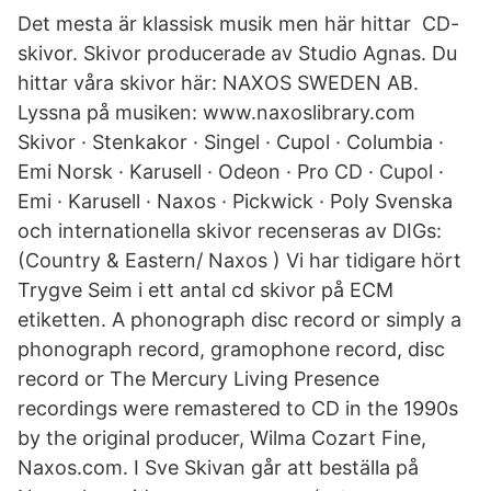
Det mesta är klassisk musik men här hittar CD-
skivor. Skivor producerade av Studio Agnas. Du
hittar våra skivor här: NAXOS SWEDEN AB.
Lyssna på musiken: www.naxoslibrary.com
Skivor · Stenkakor · Singel · Cupol · Columbia ·
Emi Norsk · Karusell · Odeon · Pro CD · Cupol ·
Emi · Karusell · Naxos · Pickwick · Poly Svenska
och internationella skivor recenseras av DIGs:
(Country & Eastern/ Naxos ) Vi har tidigare hört
Trygve Seim i ett antal cd skivor på ECM
etiketten. A phonograph disc record or simply a
phonograph record, gramophone record, disc
record or The Mercury Living Presence
recordings were remastered to CD in the 1990s
by the original producer, Wilma Cozart Fine,
Naxos.com. I Sve Skivan går att beställa på