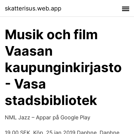
skatterisus.web.app
Musik och film
Vaasan
kaupunginkirjasto
- Vasa
stadsbibliotek
NML Jazz – Appar på Google Play
19,00 SEK. Köp. 25 jan 2019 Daphne. Daphne.