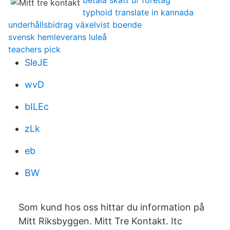
betala skatt uf foretag
typhoid translate in kannada
underhållsbidrag växelvist boende
svensk hemleverans luleå
teachers pick
SleJE
wvD
bILEc
zLk
eb
BW
Som kund hos oss hittar du information på
Mitt Riksbyggen. Mitt Tre Kontakt. Itc