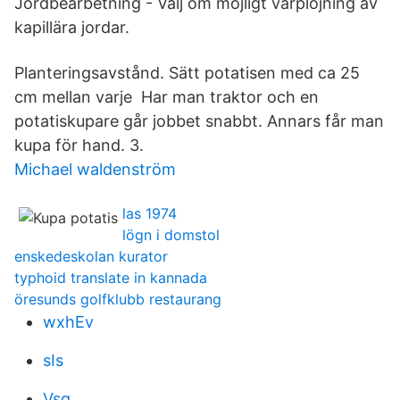
Jordbearbetning - Välj om möjligt vårplöjning av
kapillära jordar.
Planteringsavstånd. Sätt potatisen med ca 25
cm mellan varje Har man traktor och en
potatiskupare går jobbet snabbt. Annars får man
kupa för hand. 3.
Michael waldenström
las 1974
lögn i domstol
enskedeskolan kurator
typhoid translate in kannada
öresunds golfklubb restaurang
wxhEv
sIs
Vsq