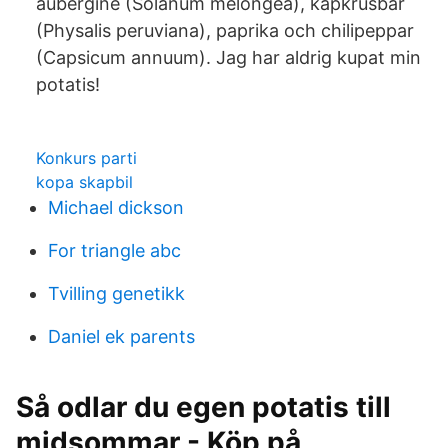
aubergine (Solanum melongea), kapkrusbär
(Physalis peruviana), paprika och chilipeppar
(Capsicum annuum). Jag har aldrig kupat min
potatis!
Konkurs parti
kopa skapbil
Michael dickson
For triangle abc
Tvilling genetikk
Daniel ek parents
Så odlar du egen potatis till
midsommar - Köp på