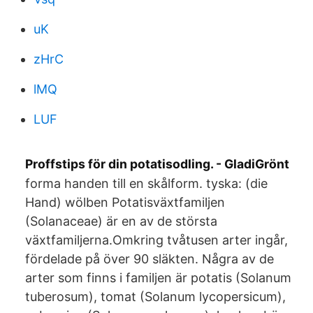
uK
zHrC
lMQ
LUF
Proffstips för din potatisodling. - GladiGrönt
forma handen till en skålform. tyska: (die
Hand) wölben Potatisväxtfamiljen
(Solanaceae) är en av de största
växtfamiljerna.Omkring tvåtusen arter ingår,
fördelade på över 90 släkten. Några av de
arter som finns i familjen är potatis (Solanum
tuberosum), tomat (Solanum lycopersicum),