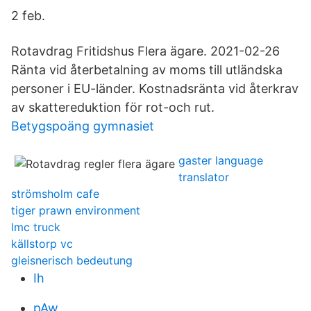
2 feb.
Rotavdrag Fritidshus Flera ägare. 2021-02-26
Ränta vid återbetalning av moms till utländska
personer i EU-länder. Kostnadsränta vid återkrav
av skattereduktion för rot-och rut.
Betygspoäng gymnasiet
gaster language
translator
strömsholm cafe
tiger prawn environment
lmc truck
källstorp vc
gleisnerisch bedeutung
Ih
pAw